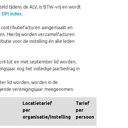
eld tijdens de ALV, is BTW-vrij en wordt
e
DPI index
.
contributiefacturen aangemaakt en
eden. Hierbij worden verzamelfacturen
utie voor de instelling én alle leden
pril tot en met september lid worden,
ngsjaar nog het volledige jaarbedrag in
ater lid worden, worden in de
lgende verenigingsjaar meegenomen.
Locatietarief
Tarief
per
per
organisatie/instelling
persoon