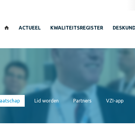
Zoeken
ACTUEEL
KWALITEITSREGISTER
DESKUND
aatschap
Lid worden
Partners
VZI-app