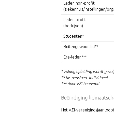
Leden non-profit
(ziekenhuis/instellingen/org
Leden profit
(bedrijven)
Studenten*
Buitengewoon lid**
Ere-leden***
* zolang opleiding wordt gevo
** bv. pensioen, individueel
*** door VZI benoemd
Beëindiging lidmaatsc
Het VZI-verenigingsjaar loopt