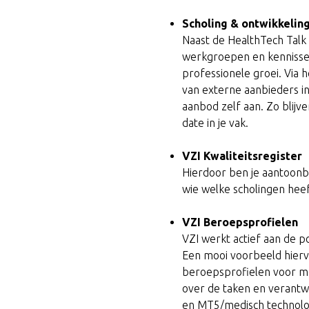
Scholing & ontwikkelin
Naast de HealthTech Talk z
werkgroepen en kennissess
professionele groei. Via h
van externe aanbieders inz
aanbod zelf aan. Zo blijven
date in je vak.
VZI Kwaliteitsregister
Hierdoor ben je aantoonba
wie welke scholingen hee
VZI Beroepsprofielen
VZI werkt actief aan de p
Een mooi voorbeeld hierva
beroepsprofielen voor med
over de taken en verant
en MT5/medisch technoloo