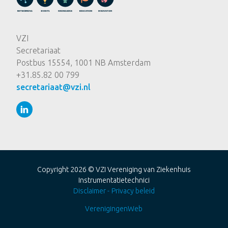
VZI
Secretariaat
Postbus 15554, 1001 NB Amsterdam
+31.85.82 00 799
secretariaat@vzi.nl
Copyright 2026 ©
VZI Vereniging van Ziekenhuis
Instrumentatietechnici
Disclaimer
Privacy beleid
VerenigingenWeb