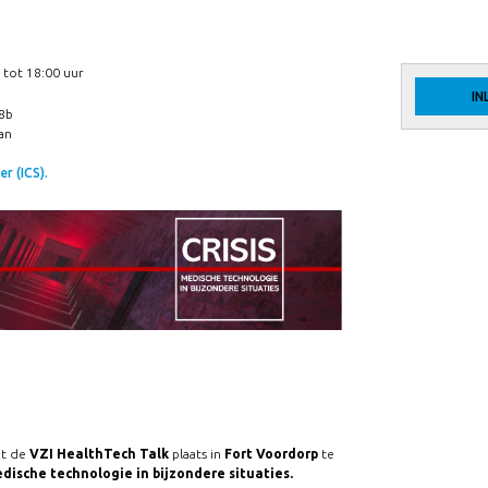
 tot 18:00 uur
IN
8b
an
r (ICS).
t de
VZI HealthTech Talk
plaats in
Fort Voordorp
te
edische technologie in bijzondere situaties.