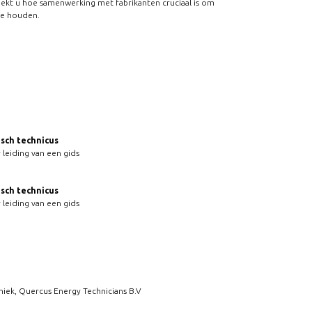
dekt u hoe samenwerking met fabrikanten cruciaal is om
te houden.
sch technicus
 leiding van een gids
sch technicus
 leiding van een gids
niek, Quercus Energy Technicians B.V