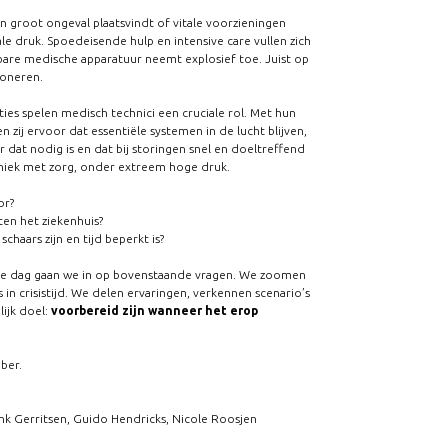
 groot ongeval plaatsvindt of vitale voorzieningen
le druk. Spoedeisende hulp en intensive care vullen zich
bare medische apparatuur neemt explosief toe. Juist op
ioneren.
ies spelen medisch technici een cruciale rol. Met hun
n zij ervoor dat essentiële systemen in de lucht blijven,
 dat nodig is en dat bij storingen snel en doeltreffend
niek met zorg, onder extreem hoge druk.
or?
en het ziekenhuis?
haars zijn en tijd beperkt is?
ame dag gaan we in op bovenstaande vragen. We zoomen
 in crisistijd. We delen ervaringen, verkennen scenario’s
lijk doel:
voorbereid zijn wanneer het erop
ber.
ank Gerritsen, Guido Hendricks, Nicole Roosjen