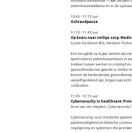
technisch betekende — aan de kant va
ziekenhuisinstallaties en in de oplos
10.45 - 11.15 uur
Ochtendpauze
11.15 - 11.45 uur
Op koers naar veilige zorg: Medi
Guido Kortleven BSc, Medisch Techni
Een terugblik op 6 jaar werken als m
(particuliere) ziekenhuisschepen in e
trekken tussen werken in crisistijd e
gezondheidscrisis gaande is. Welke les
binnen de Nederlandse gezondheidszo
vanzelfsprekend zijn, krijgen pas ech
ontbreken.
11.45 - 12.15 uur
Cybersecurity in healthcare: Prot
Arno van der Heijden, Cybersecurity S
Cybersecurity voor medische systeme
patiëntveiligheid en klinische contin
regelgeving en systemen die jarenlan