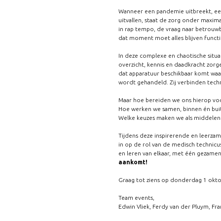
Wanneer een pandemie uitbreekt, een
uitvallen, staat de zorg onder maxima
in rap tempo, de vraag naar betrouw
dat moment moet alles blijven funct
In deze complexe en chaotische situat
overzicht, kennis en daadkracht zorge
dat apparatuur beschikbaar komt waar
wordt gehandeld. Zij verbinden tech
Maar hoe bereiden we ons hierop vo
Hoe werken we samen, binnen én buit
Welke keuzes maken we als middelen sc
Tijdens deze inspirerende en leerz
in op de rol van de medisch technicus
en leren van elkaar, met één gezamen
aankomt!
Graag tot ziens op donderdag 1 okto
Team events,
Edwin Vliek, Ferdy van der Pluym, Fr