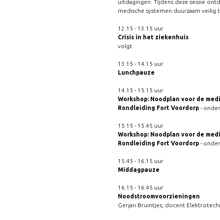
uitdagingen. Tijdens deze sessie ont
medische systemen duurzaam veilig 
12.15 - 13.15 uur
Crisis in het ziekenhuis
volgt
13.15 - 14.15 uur
Lunchpauze
14.15 - 15.15 uur
Workshop: Noodplan voor de medi
Rondleiding Fort Voordorp
- onder
15.15 - 15.45 uur
Workshop: Noodplan voor de medi
Rondleiding Fort Voordorp
- onder
15.45 - 16.15 uur
Middagpauze
16.15 - 16.45 uur
Noodstroomvoorzieningen
Gerjan Bruintjes, docent Elektrotech