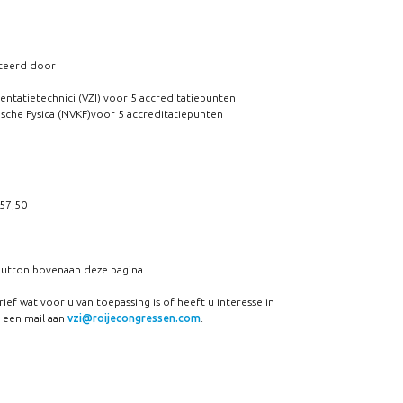
diteerd door
entatietechnici (VZI) voor 5 accreditatiepunten
ische Fysica (NVKF)voor 5 accreditatiepunten
 57,50
 button bovenaan deze pagina.
tarief wat voor u van toepassing is of heeft u interesse in
 een mail aan
vzi@roijecongressen.com
.