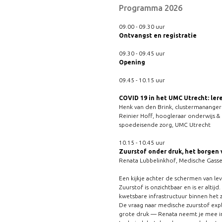
Programma 2026
09.00 - 09.30 uur
Ontvangst en registratie
09.30 - 09.45 uur
Opening
09.45 - 10.15 uur
COVID 19 in het UMC Utrecht: ler
Henk van den Brink, clustermananger 
Reinier Hoff, hoogleraar onderwijs & 
spoedeisende zorg, UMC Utrecht
10.15 - 10.45 uur
Zuurstof onder druk, het borgen v
Renata Lubbelinkhof, Medische Gass
Een kijkje achter de schermen van le
Zuurstof is onzichtbaar en is er altijd
kwetsbare infrastructuur binnen het z
De vraag naar medische zuurstof ex
grote druk — Renata neemt je mee in