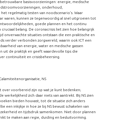
j betrouwbare basisvoorzieningen: energie, medische
noodstroomvoorzieningen, onderhoud,
 het regelmatig testen van noodscenario’s. Waar
ar waren, kunnen ze tegenwoordig al snel uitgroeien tot
erantwoordelijkheden, goede plannen en het continu
uciaal belang. De coronacrisis liet zien hoe belangrijk
ijd onverwachte situaties ontstaan die een praktische en
eeds verder verbonden zorgwereld, waarin ook ICT een
chikbaarheid van energie, water en medische gassen
en uit de praktijk en geeft waardevolle tips die
r continuïteit en crisisbeheersing.
Calamiteitenorganisatie, NS
 over voorbereid zijn op wat je kunt bedenken;
 werkelijkheid zich daar niets van aantrekt. Bij NS zien
boeken bieden houvast, tot de situatie zich anders
lie een inkijkje in hoe ze bij NS bewust schakelen van
onzekerheid en tijdsdruk samenkomen. Niet door plannen
hikt te maken aan regie, duiding en besluitvorming.