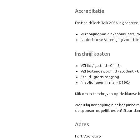
Accreditatie
De HealthTech Talk 2026 is geaccre
Vereniging van Ziekenhuis Instrum
Nederlandse Vereniging voor Klin
Inschrijfkosten
VZI lid / gast lid - € 115,-
VZI buitengewoonlid / student - €
Erelid - gratis toegang
Niet-lid (geen firma) - € 190,-
Klik om in te schrijven op de blauwe
Ziet u bij inschrijving niet het juiste 
de sponsormogelijkheden? Stuur dan
Adres
Fort Voordorp