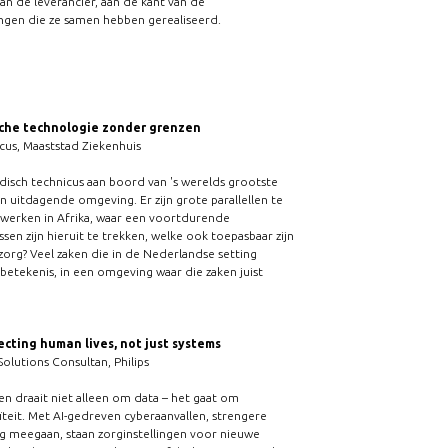
n de leverancier, aan de kant van de
singen die ze samen hebben gerealiseerd.
sche technologie zonder grenzen
cus, Maaststad Ziekenhuis
edisch technicus aan boord van 's werelds grootste
en uitdagende omgeving. Er zijn grote parallellen te
n werken in Afrika, waar een voortdurende
sen zijn hieruit te trekken, welke ook toepasbaar zijn
rg? Veel zaken die in de Nederlandse setting
t betekenis, in een omgeving waar die zaken juist
ecting human lives, not just systems
olutions Consultan, Philips
n draait niet alleen om data – het gaat om
uïteit. Met AI-gedreven cyberaanvallen, strengere
g meegaan, staan zorginstellingen voor nieuwe