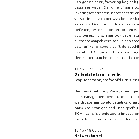
Een goede bedrijfsvoering begint bi
gassen en water. Denk hierbij aan 
leveringscontracten, netcongestie en
verstoringen vroeger vaak beheersba
een crisis. Daarom zijn duidelijke v
oefenen, testen en onderhouden van cr
voorbereiding is, maar ook dat er alt
nuchtere aanpak vereisen. In een st
belangrijke rol speelt, blijft de bes
essentieel. Gerjan deelt zijn ervaring
deelnemers aan het denken zetten ove
16.45 - 17.15 uur
De laatste trein is heilig
Jaap Jochmann, Stafhoofd Crisis- en 
Business Continuity Management gaat
crisismanagement over handelen als de
we dat spanningsveld dagelijks: draai
ontwikkelt dan gepland. Jaap geeft jul
BCM naar crisisregie zodra impact, 
los te laten, maar door ze ondergesc
17.15 - 18.00 uur
Netwerkborrel