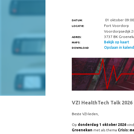
01 oktober 09:00
DATUM:
Fort Voordorp
LOCATIE:
Voordorpsedijk 2
3737 BK Groenek
ADRES:
Bekijk op kaart
MAPS:
Opslaan in kalende
DOWNLOAD
VZI HealthTech Talk 2026
Beste VZI-leden,
Op
donderdag 1 oktober 2026
vind
Groenekan
met als thema
Crisis: m