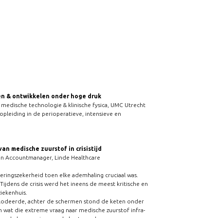
en & ontwikkelen onder hoge druk
medische technologie & klinische fysica, UMC Utrecht
opleiding in de perioperatieve, intensieve en
an medische zuurstof in crisistijd
en Accountmanager, Linde Healthcare
veringszekerheid toen elke ademhaling cruciaal was.
. Tijdens de crisis werd het ineens de meest kritische en
iekenhuis.
plodeerde, achter de schermen stond de keten onder
 wat die extreme vraag naar medische zuurstof infra-