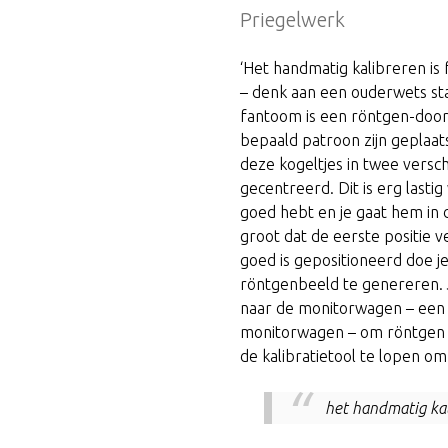
Priegelwerk
‘Het handmatig kalibreren is
– denk aan een ouderwets st
fantoom is een röntgen-door
bepaald patroon zijn geplaa
deze kogeltjes in twee versc
gecentreerd. Dit is erg lasti
goed hebt en je gaat hem in 
groot dat de eerste positie 
goed is gepositioneerd doe je
röntgenbeeld te genereren. J
naar de monitorwagen – een 
monitorwagen – om röntgen 
de kalibratietool te lopen om
het handmatig kal