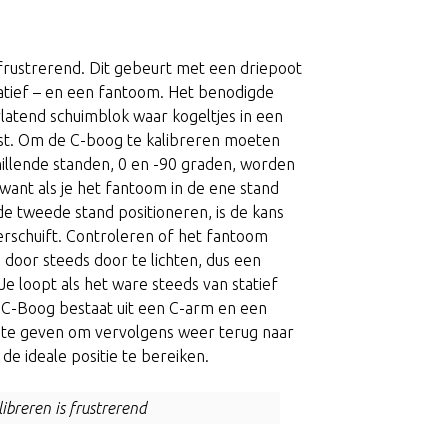
 frustrerend. Dit gebeurt met een driepoot
atief – en een fantoom. Het benodigde
latend schuimblok waar kogeltjes in een
tst. Om de C-boog te kalibreren moeten
hillende standen, 0 en -90 graden, worden
g want als je het fantoom in de ene stand
de tweede stand positioneren, is de kans
verschuift. Controleren of het fantoom
 door steeds door te lichten, dus een
e loopt als het ware steeds van statief
C-Boog bestaat uit een C-arm en een
te geven om vervolgens weer terug naar
 de ideale positie te bereiken.
ibreren is frustrerend