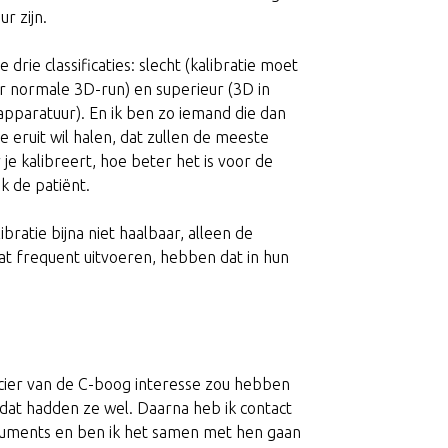
ur zijn.
 drie classificaties: slecht (kalibratie moet
r normale 3D-run) en superieur (3D in
pparatuur). En ik ben zo iemand die dan
ie eruit wil halen, dat zullen de meeste
 je kalibreert, hoe beter het is voor de
jk de patiënt.
bratie bijna niet haalbaar, alleen de
at frequent uitvoeren, hebben dat in hun
ncier van de C-boog interesse zou hebben
 dat hadden ze wel. Daarna heb ik contact
ruments en ben ik het samen met hen gaan